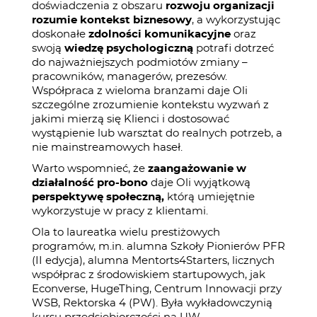
doświadczenia z obszaru
rozwoju organizacji
rozumie kontekst biznesowy
, a wykorzystując
doskonałe
zdolności komunikacyjne
oraz
swoją
wiedzę psychologiczną
potrafi dotrzeć
do najważniejszych podmiotów zmiany –
pracowników, managerów, prezesów.
Współpraca z wieloma branżami daje Oli
szczególne zrozumienie kontekstu wyzwań z
jakimi mierzą się Klienci i dostosować
wystąpienie lub warsztat do realnych potrzeb, a
nie mainstreamowych haseł.
Warto wspomnieć, że
zaangażowanie w
działalność pro-bono
daje Oli wyjątkową
perspektywę społeczną,
którą umiejętnie
wykorzystuje w pracy z klientami.
Ola to laureatka wielu prestiżowych
programów, m.in. alumna Szkoły Pionierów PFR
(II edycja), alumna Mentorts4Starters, licznych
współprac z środowiskiem startupowych, jak
Econverse, HugeThing, Centrum Innowacji przy
WSB, Rektorska 4 (PW). Była wykładowczynią