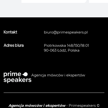
SPORT
/
STRATEGIA I ZARZĄDZANIE
/
TEAM BUILDING
/
TRANSFORMACJA I
ZARZĄDZANIE ZMIANĄ
/
Kontakt
biuro@primespeakers.pl
Adres biura
Piotrkowska 148/150/18.01
90-063 Łódź, Polska
Agencja mówców i ekspertów
Agencja mówców i ekspertów
- Primespeakers ©