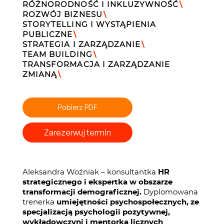
RÓŻNORODNOŚĆ I INKLUZYWNOŚĆ
\
ROZWÓJ BIZNESU
\
STORYTELLING I WYSTĄPIENIA
PUBLICZNE
\
STRATEGIA I ZARZĄDZANIE
\
TEAM BUILDING
\
TRANSFORMACJA I ZARZĄDZANIE
ZMIANĄ
\
Pobierz PDF
Zarezerwuj termin
Aleksandra Woźniak – konsultantka
HR
strategicznego i ekspertka w obszarze
transformacji demograficznej.
Dyplomowana
trenerka
umiejętności psychospołecznych, ze
specjalizacją psychologii pozytywnej,
wykładowczyni i mentorka licznych