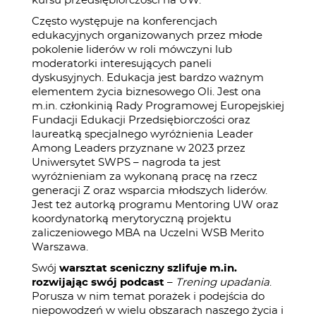
kursu przedsiębiorczości na UW.
Często występuje na konferencjach
edukacyjnych organizowanych przez młode
pokolenie liderów w roli mówczyni lub
moderatorki interesujących paneli
dyskusyjnych. Edukacja jest bardzo ważnym
elementem życia biznesowego Oli. Jest ona
m.in. członkinią Rady Programowej Europejskiej
Fundacji Edukacji Przedsiębiorczości oraz
laureatką specjalnego wyróżnienia Leader
Among Leaders przyznane w 2023 przez
Uniwersytet SWPS – nagroda ta jest
wyróżnieniam za wykonaną pracę na rzecz
generacji Z oraz wsparcia młodszych liderów.
Jest też autorką programu Mentoring UW oraz
koordynatorką merytoryczną projektu
zaliczeniowego MBA na Uczelni WSB Merito
Warszawa.
Swój
warsztat sceniczny szlifuje m.in.
rozwijając swój podcast
–
Trening upadania
.
Porusza w nim temat porażek i podejścia do
niepowodzeń w wielu obszarach naszego życia i