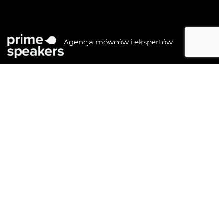
Agencja mówców i ekspertów
Agencja mówców i ekspertów
- Primespeakers ©
2026
Polityka prywatności / GPDR
Sitemap
linkedIn
facebook
instagram