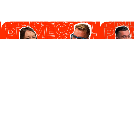
PODCAST,
35'
PODCAST,
38'
Zuzanna Mikołajczyk -
Łukasz Pią
innowacja zaczyna się w głowie
która „do
Gość :
Zuzanna Mikołajczyk
Gość :
Łukasz P
Prowadzący :
Rafał Kątny
Prowadzący :
P