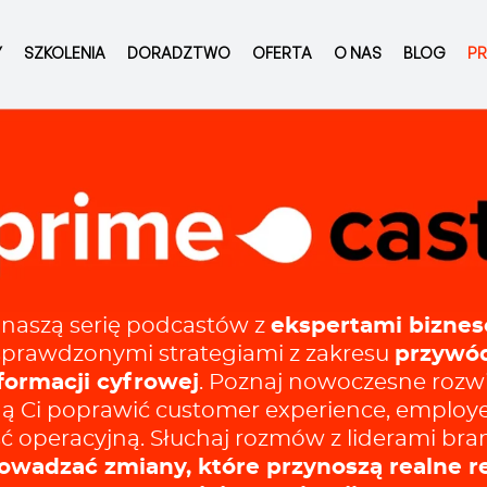
Y
SZKOLENIA
DORADZTWO
OFERTA
O NAS
BLOG
PR
 naszą serię podcastów z
ekspertami bizne
ę sprawdzonymi strategiami z zakresu
przywód
sformacji cyfrowej
. Poznaj nowoczesne rozwi
 Ci poprawić customer experience, employ
 operacyjną. Słuchaj rozmów z liderami bran
wadzać zmiany, które przynoszą realne r