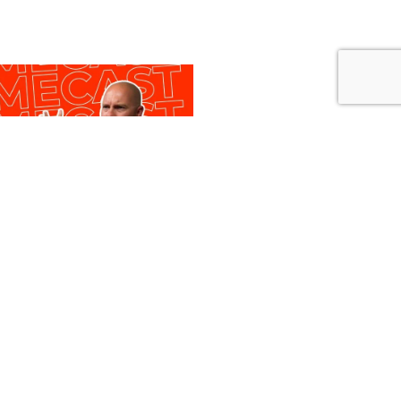
tek - o sprzedaży,
wozi”
iątek
aweł Zawadzki