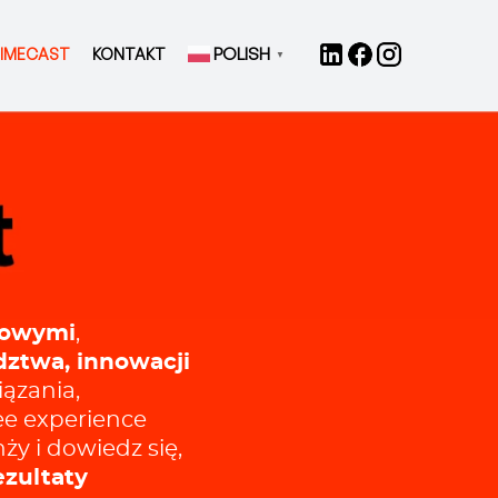
POLISH
IMECAST
KONTAKT
▼
sowymi
,
ztwa, innowacji
ązania,
ee experience
ży i dowiedz się,
ezultaty