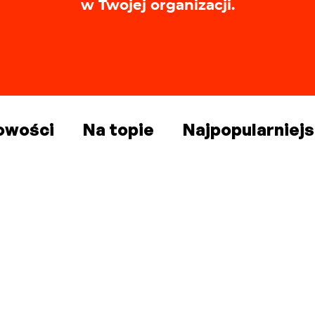
w Twojej organizacji.
owości
Na topie
Najpopularniej