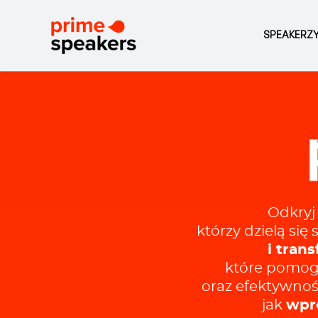
SPEAKERZ
Odkryj
którzy dzielą si
i tran
które pomogą
oraz efektywność
jak
wpro