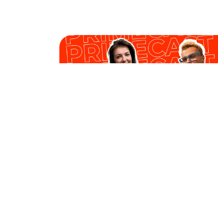
PODCAST,
32'
Magdalena Straub - docenianie
jako klucz do motywacji i
sukcesu
Gość :
Prowadzący :
Rafał Kątny