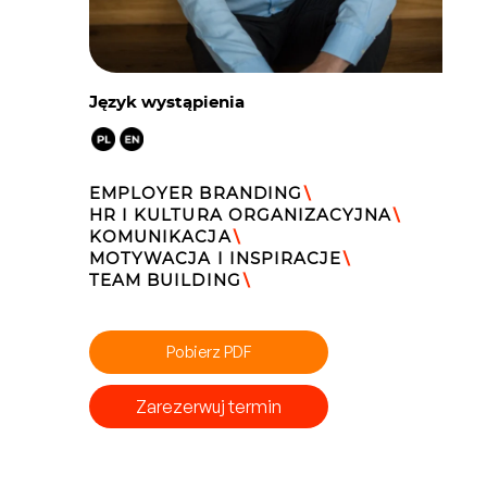
Język wystąpienia
EMPLOYER BRANDING
\
HR I KULTURA ORGANIZACYJNA
\
KOMUNIKACJA
\
MOTYWACJA I INSPIRACJE
\
TEAM BUILDING
\
Pobierz PDF
Zarezerwuj termin