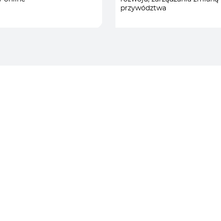
ZARZĄDZANIE
/
przywództwa
PSYCHOLOGIA I
ODPORNOŚĆ PSYCHIC
RÓŻNORODNOŚĆ I
INKLUZYWNOŚĆ
/
ROZWÓJ BIZNESU
STRATEGIA I ZARZĄDZ
TEAM BUILDING
/
TRANSFORMACJA I
ZARZĄDZANIE ZMIANĄ
Kontakt
biuro@primespeakers.pl