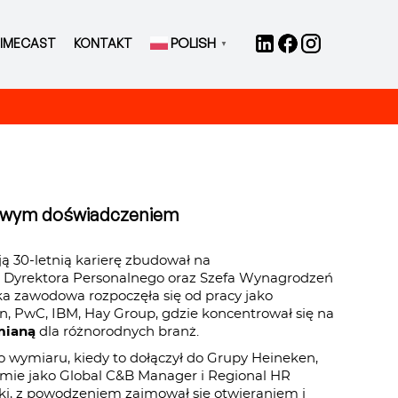
POLISH
IMECAST
KONTAKT
▼
owym doświadczeniem
oją 30-letnią karierę zbudował na
 Dyrektora Personalnego oraz Szefa Wynagrodzeń
żka zawodowa rozpoczęła się od pracy jako
, PwC, IBM, Hay Group, gdzie koncentrował się na
mianą
dla różnorodnych branż.
wymiaru, kiedy to dołączył do Grupy Heineken,
amie jako Global C&B Manager i Regional HR
ki, z powodzeniem zajmował się otwieraniem i