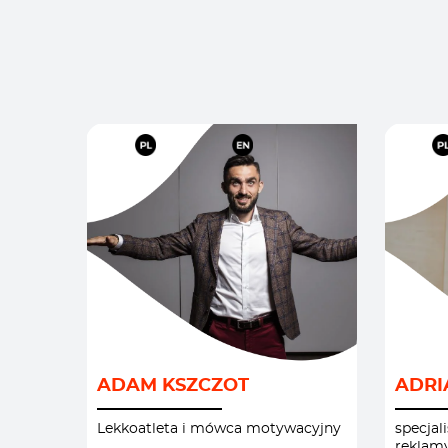
KOMUNIKACJA
/
MOTYWACJA I INSPIRACJE
/
STRAT
ADAM KSZCZOT
ADRI
PRZYWÓDZTWO I
ZARZĄDZANIE
/
Lekkoatleta i mówca motywacyjny
specjal
reklamy