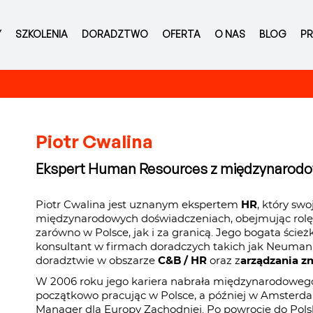
Y
SZKOLENIA
DORADZTWO
OFERTA
O NAS
BLOG
PR
Piotr Cwalina
Ekspert Human Resources z międzynarod
Piotr Cwalina jest uznanym ekspertem
HR
, który sw
międzynarodowych doświadczeniach, obejmując rolę
zarówno w Polsce, jak i za granicą. Jego bogata ście
konsultant w firmach doradczych takich jak Neumann
doradztwie w obszarze
C&B / HR
oraz z
arządzania z
W 2006 roku jego kariera nabrała międzynarodowego 
początkowo pracując w Polsce, a później w Amsterd
Manager dla Europy Zachodniej. Po powrocie do Pols