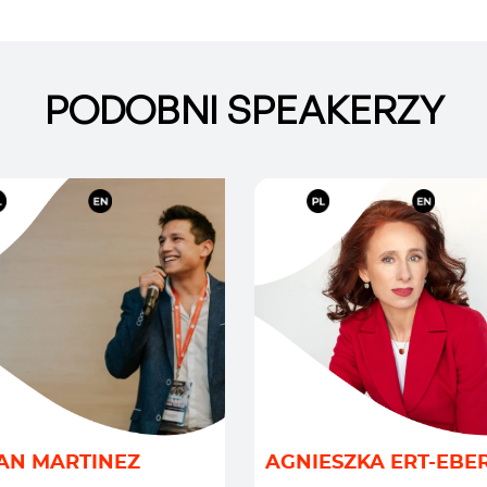
PODOBNI SPEAKERZY
MEDIA
/
EMPLOYER BRANDI
EGIA I ZARZĄDZANIE
/
HR I KULTURA
AN MARTINEZ
AGNIESZKA ERT-EBE
TEAM BUILDING
/
ORGANIZACYJNA
/