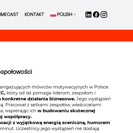
POLISH
IMECAST
KONTAKT
▼
zespołowości
ch i angażujących mówców motywacyjnych w Polsce.
CC,
który od lat pomaga liderom, zespołom i
 konkretne działania biznesowe.
Jego wystąpień
cą. Pracował z setkami zespołów, właścicielami
a, wspierając ich
w budowaniu skutecznej
ej współpracy.
tywacji z wyjątkową energią sceniczną, humorem
 minut. Uczestnicy jego wystąpień nie dostają