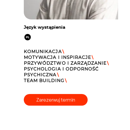
Język wystąpienia
KOMUNIKACJA
\
MOTYWACJA I INSPIRACJE
\
PRZYWÓDZTWO I ZARZĄDZANIE
\
PSYCHOLOGIA I ODPORNOŚĆ
PSYCHICZNA
\
TEAM BUILDING
\
Zarezerwuj termin