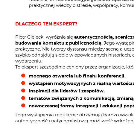
praktycznej wiedzy o stresie, współpracy, komu
DLACZEGO TEN EKSPERT?
Piotr Cielecki wyróżnia się
autentycznością, scenicz
budowania kontaktu z publicznością.
Jego wystąpie
praktyczne. Nie tworzy dystansu między sceną a uczes
szybko odnajdują siebie w opowiadanych historiach, 
wydarzeniu.
To ekspert szczególnie ceniony przez organizacje, któ
mocnego otwarcia lub finału konferencji,
wystąpień motywacyjnych z realną wartości
inspiracji dla liderów i zespołów,
tematów związanych z komunikacją, zmianą 
nowoczesnej formy integracji i edukacji pop
Jego wystąpienia regularnie otrzymują bardzo wysoki
autentyczność i natychmiastową możliwość wdrożeni