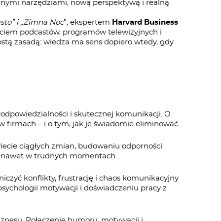
tnymi narzędziami, nową perspektywą i realną
sto” i „Zimna Noc
”, ekspertem
Harvard Business
ściem podcastów, programów telewizyjnych i
ostą zasadą: wiedza ma sens dopiero wtedy, gdy
odpowiedzialności i skutecznej komunikacji. O
w firmach – i o tym, jak je świadomie eliminować.
iecie ciągłych zmian, budowaniu odporności
nia nawet w trudnych momentach.
iczyć konflikty, frustrację i chaos komunikacyjny
psychologii motywacji i doświadczeniu pracy z
znesu. Połączenie humoru, motywacji i