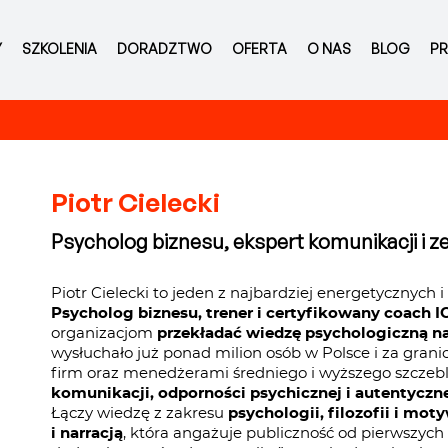
Y
SZKOLENIA
DORADZTWO
OFERTA
O NAS
BLOG
PR
Piotr Cielecki
Psycholog biznesu, ekspert komunikacji i 
Piotr Cielecki to jeden z najbardziej energetyczny
Psycholog biznesu, trener i certyfikowany coach I
organizacjom
przekładać wiedzę psychologiczną na
wysłuchało już ponad milion osób w Polsce i za grani
firm oraz menedżerami średniego i wyższego szczebl
komunikacji, odporności psychicznej i autentyczn
Łączy wiedzę z zakresu
psychologii, filozofii i mo
i narracją
, która angażuje publiczność od pierwszych