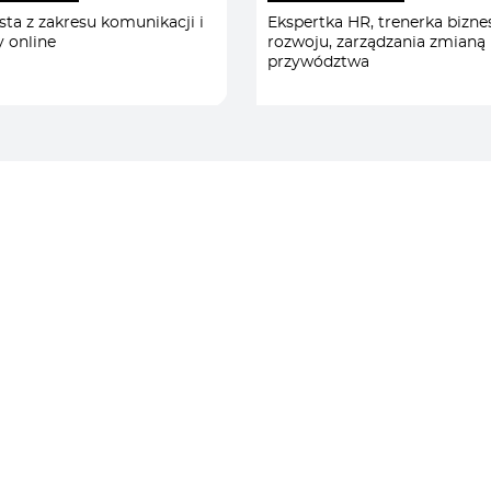
PRZYWÓDZTWO I
ista z zakresu komunikacji i
Ekspertka HR, trenerka bizne
 online
rozwoju, zarządzania zmianą 
ZARZĄDZANIE
/
przywództwa
PSYCHOLOGIA I
ODPORNOŚĆ PSYCHIC
RÓŻNORODNOŚĆ I
INKLUZYWNOŚĆ
/
ROZWÓJ BIZNESU
STRATEGIA I ZARZĄDZ
TEAM BUILDING
/
TRANSFORMACJA I
ZARZĄDZANIE ZMIANĄ
Kontakt
biuro@primespeakers.pl