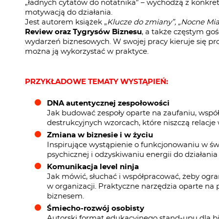
„ładnych cytatów do notatnika” – wychodzą z konkre
motywacją do działania.
Jest autorem książek „
Klucze do zmiany”, „Nocne Mia
Review oraz Tygrysów Biznesu
, a także częstym go
wydarzeń biznesowych. W swojej pracy kieruje się pr
można ją wykorzystać w praktyce.
PRZYKŁADOWE TEMATY WYSTĄPIEŃ:
DNA autentycznej zespołowości
Jak budować zespoły oparte na zaufaniu, współ
destrukcyjnych wzorcach, które niszczą relacje 
Zmiana w biznesie i w życiu
Inspirujące wystąpienie o funkcjonowaniu w św
psychicznej i odzyskiwaniu energii do działa
Komunikacja level ninja
Jak mówić, słuchać i współpracować, żeby ogran
w organizacji. Praktyczne narzędzia oparte na 
biznesem.
Śmiecho-rozwój osobisty
Autorski format edukacyjnego stand-upu dla bi