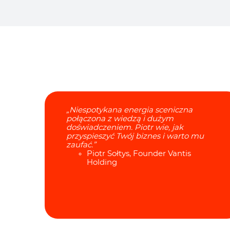
„Niespotykana energia sceniczna
połączona z wiedzą i dużym
doświadczeniem. Piotr wie, jak
przyspieszyć Twój biznes i warto mu
zaufać.”
Piotr Sołtys, Founder Vantis
Holding