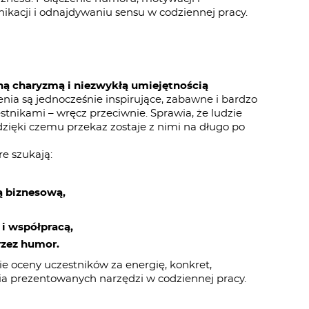
nikacji i odnajdywaniu sensu w codziennej pracy.
ną charyzmą i niezwykłą umiejętnością
nia są jednocześnie inspirujące, zabawne i bardzo
tnikami – wręcz przeciwnie. Sprawia, że ludzie
dzięki czemu przekaz zostaje z nimi na długo po
re szukają:
ą biznesową,
i współpracą,
rzez humor.
e oceny uczestników za energię, konkret,
a prezentowanych narzędzi w codziennej pracy.