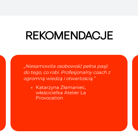
REKOMENDACJE
„Niesamowita osobowość pełna pasji
do tego, co robi. Profesjonalny coach z
ogromną wiedzą i otwartością.”
Katarzyna Złamaniec,
właścicielka Atelier La
Provocation