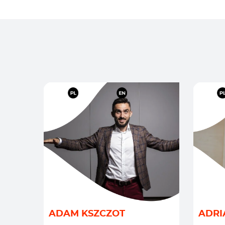
KOMUNIKACJA
/
MOTYWACJA I INSPIRACJE
/
STRAT
ADAM KSZCZOT
ADRI
PRZYWÓDZTWO I