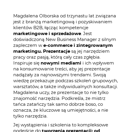
Magdalena Olborska od trzynastu lat związana
jest z branżą marketingową i pozyskiwaniem
klientów B2B, łącząc kompetencje
marketingowe i sprzedażowe
. Jest
doświadczoną New Business Manager z silnym
zapleczem w
e-commerce i zintegrowanym
marketingu. Prezentacje
są jej narzędziem
pracy oraz pasją, którą cały czas zgłębia.
Inspiruje się
nowymi mediami
i ich wpływem
na konsumowanie treści, aby jej prezentacje
nadążały za najnowszymi trendami. Swoją
wiedzę przekazuje podczas szkoleń grupowych,
warsztatów, a także indywidualnych konsultacji.
Magdalena uczy, że prezentacje to nie tylko
znajomość narzędzia. Podkreśla, że mistrz
tańca zatańczy tak samo dobrze boso, co
oznacza, że kluczowe są umiejętności, a nie
tylko narzędzia.
Jej wystąpienia i szkolenia to kompleksowe
podejście do
tworzenia prezentacji:
od