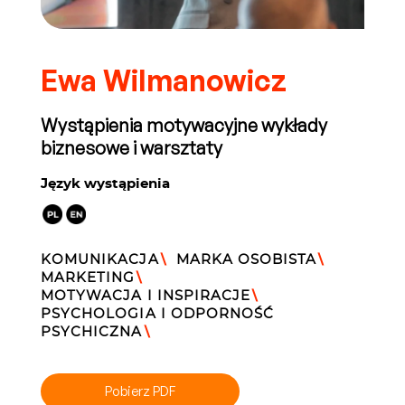
Ewa Wilmanowicz
Wystąpienia motywacyjne wykłady
biznesowe i warsztaty
Język wystąpienia
KOMUNIKACJA
\
MARKA OSOBISTA
\
MARKETING
\
MOTYWACJA I INSPIRACJE
\
PSYCHOLOGIA I ODPORNOŚĆ
PSYCHICZNA
\
Pobierz PDF