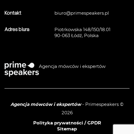
ZARZĄDZANIE ZMIANĄ
/
STRATE
TE
Kontakt
biuro@primespeakers.pl
TRANSF
ZARZĄD
Adres biura
Piotrkowska 148/150/18.01
90-063 Łódź, Polska
Agencja mówców i ekspertów
Agencja mówców i ekspertów
- Primespeakers ©
2026
Polityka prywatności / GPDR
Sitemap