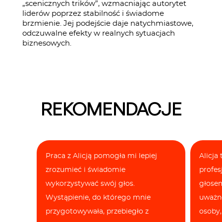
„scenicznych trików”, wzmacniając autorytet
liderów poprzez stabilność i świadome
brzmienie. Jej podejście daje natychmiastowe,
odczuwalne efekty w realnych sytuacjach
biznesowych.
REKOMENDACJE
Praca z Alicją pomogła mi lepiej
Alicja
zrozumieć i świadomie
profes
wykorzystywać swój głos.
głose
Wystąpienie, do którego mnie
uważno
przygotowywała, przebiegło z
osoby,