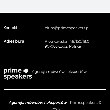
STRATEGIA I ZARZĄDZANIE
/
TEAM BUILDING
/
TRANSFORMACJA I
ZARZĄDZANIE ZMIANĄ
/
Kontakt
biuro@primespeakers.pl
Adres biura
Piotrkowska 148/150/18.01
90-063 Łódź, Polska
Agencja mówców i ekspertów
Agencja mówców i ekspertów
- Primespeakers ©
2026