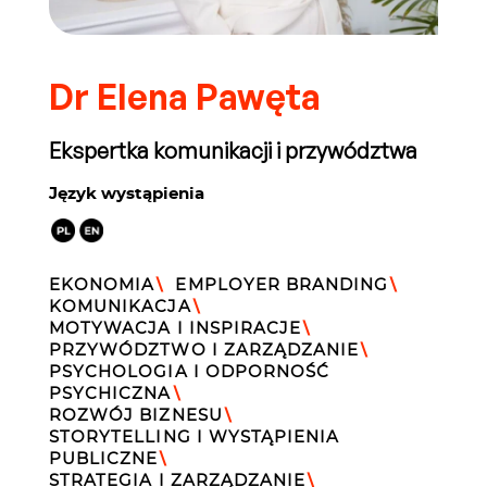
Dr Elena Pawęta
Ekspertka komunikacji i przywództwa
Język wystąpienia
EKONOMIA
\
EMPLOYER BRANDING
\
KOMUNIKACJA
\
MOTYWACJA I INSPIRACJE
\
PRZYWÓDZTWO I ZARZĄDZANIE
\
PSYCHOLOGIA I ODPORNOŚĆ
PSYCHICZNA
\
ROZWÓJ BIZNESU
\
STORYTELLING I WYSTĄPIENIA
PUBLICZNE
\
STRATEGIA I ZARZĄDZANIE
\