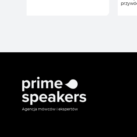
przywó
ODPORNOŚĆ PSYCHICZNA
/
PSYCH
SPORT
/
ODPO
STRATEGIA I ZARZĄDZANIE
/
RÓŻN
TEAM BUILDING
/
INKL
TRANSFORMACJA I
R
ZARZĄDZANIE ZMIANĄ
/
STRAT
TRAN
ZARZ
Agencja mówców i ekspertów