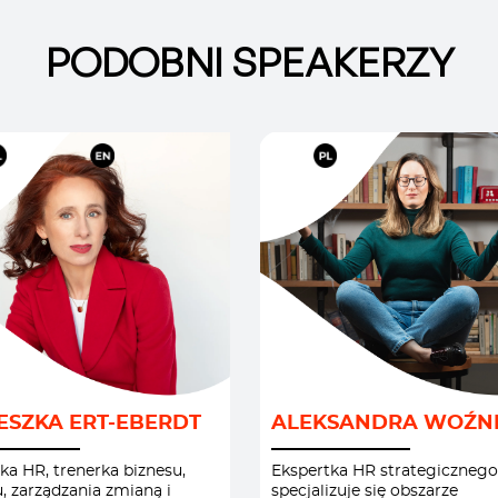
PODOBNI SPEAKERZY
LOYER BRANDING
/
EMPLOYER BRANDI
KULTURA
HR I KULTURA
ESZKA ERT-EBERDT
ALEKSANDRA WOŹN
NIZACYJNA
/
ORGANIZACYJNA
/
WÓDZTWO I
KOBIECE
/
ka HR, trenerka biznesu,
Ekspertka HR strategicznego
, zarządzania zmianą i
specjalizuje się obszarze
ĄDZANIE
/
KOMUNIKACJA
/