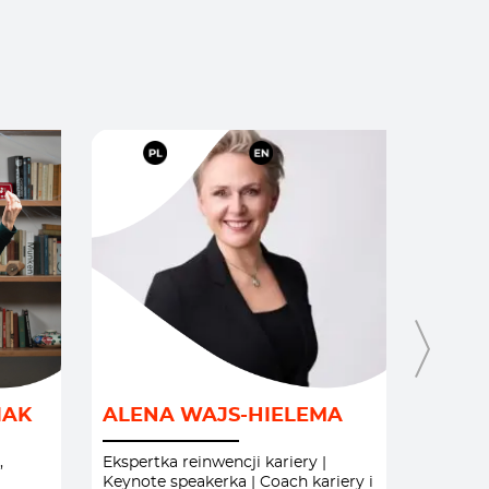
NG
/
KOBIECE
/
KOMUNIKACJA
/
FIN
IAK
ALENA WAJS-HIELEMA
ALEŚ
MOTYWACJA I INSPIRACJE
/
GEOPO
PRZYWÓDZTWO I
GOSP
,
Ekspertka reinwencji kariery |
Ekspert
Keynote speakerka | Coach kariery i
krajów 
ZARZĄDZANIE
/