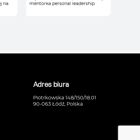
j na
mentorka personal leadership
Wschod
CJE
/
PSYCHOLOGIA I
R
ODPORNOŚĆ PSYCHICZNA
/
TRANS
ZNA
/
RÓŻNORODNOŚĆ I
ZARZĄ
INKLUZYWNOŚĆ
/
STRATEGIA I ZARZĄDZANIE
/
/
TRANSFORMACJA I
ZARZĄDZANIE ZMIANĄ
/
ZNE
/
ANIE
/
Adres biura
/
Piotrkowska 148/150/18.01
90-063 Łódź, Polska