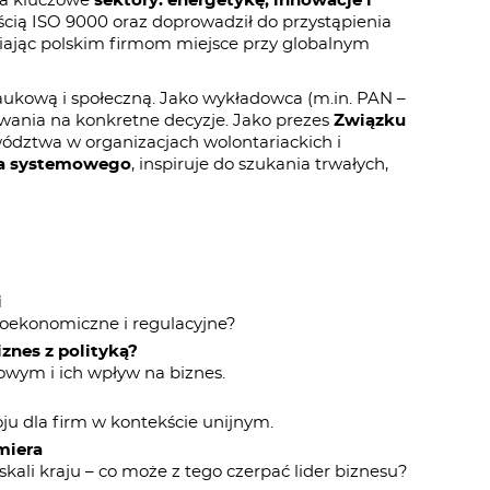
za kluczowe
sektory: energetykę, innowacje i
cią ISO 9000 oraz doprowadził do przystąpienia
ając polskim firmom miejsce przy globalnym
naukową i społeczną. Jako wykładowca (m.in. PAN –
zwania na konkretne decyzje. Jako prezes
Związku
wództwa w organizacjach wolontariackich i
ia systemowego
, inspiruje do szukania trwałych,
i
oekonomiczne i regulacyjne?
iznes z polityką?
owym i ich wpływ na biznes.
u dla firm w kontekście unijnym.
miera
kali kraju – co może z tego czerpać lider biznesu?