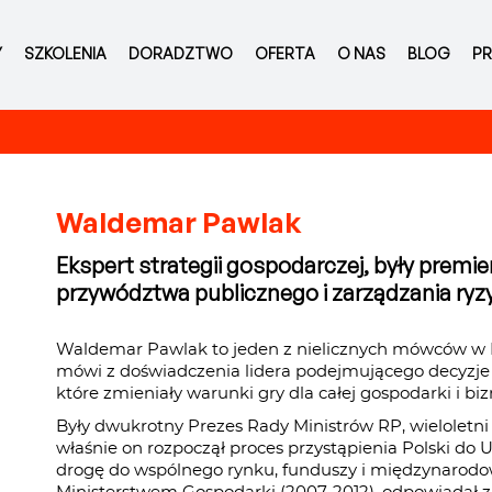
Y
SZKOLENIA
DORADZTWO
OFERTA
O NAS
BLOG
PR
Waldemar Pawlak
Ekspert strategii gospodarczej, były premier
przywództwa publicznego i zarządzania ryz
Waldemar Pawlak to jeden z nielicznych mówców w Pol
mówi z doświadczenia lidera podejmującego decyzje
które zmieniały warunki gry dla całej gospodarki i biz
Były dwukrotny Prezes Rady Ministrów RP, wieloletni 
właśnie on rozpoczął proces przystąpienia Polski do 
drogę do wspólnego rynku, funduszy i międzynarodowej