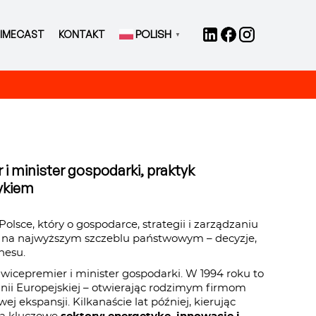
POLISH
IMECAST
KONTAKT
▼
 i minister gospodarki, praktyk
ykiem
sce, który o gospodarce, strategii i zarządzaniu
 na najwyższym szczeblu państwowym – decyzje,
nesu.
wicepremier i minister gospodarki. W 1994 roku to
Unii Europejskiej – otwierając rodzimym firmom
 ekspansji. Kilkanaście lat później, kierując