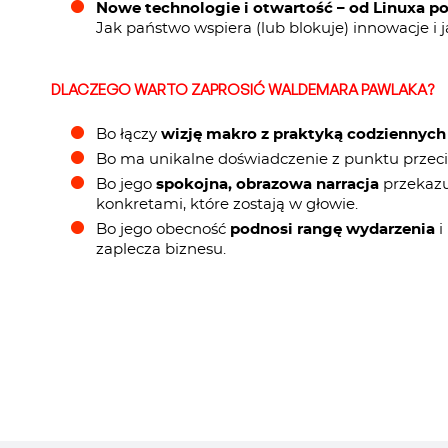
Nowe technologie i otwartość – od Linuxa p
Jak państwo wspiera (lub blokuje) innowacje i 
DLACZEGO WARTO ZAPROSIĆ WALDEMARA PAWLAKA?
Bo łączy
wizję makro z praktyką codziennych 
Bo ma unikalne doświadczenie z punktu przecięci
Bo jego
spokojna, obrazowa narracja
przekazuj
konkretami, które zostają w głowie.
Bo jego obecność
podnosi rangę wydarzenia
i
zaplecza biznesu.