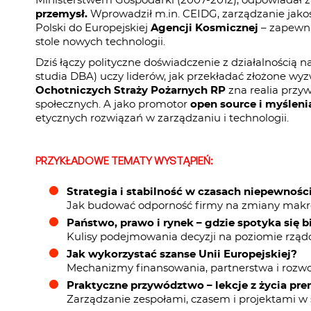
Ministerstwem Gospodarki (2007-2012), odpowiadał 
przemysł.
Wprowadził m.in. CEIDG, zarządzanie jakoś
Polski do Europejskiej
Agencji Kosmicznej
– zapewni
stole nowych technologii.
Dziś łączy polityczne doświadczenie z działalnością 
studia DBA) uczy liderów, jak przekładać złożone wy
Ochotniczych Straży Pożarnych RP
zna realia przy
społecznych. A jako promotor
open source i myślen
etycznych rozwiązań w zarządzaniu i technologii.
PRZYKŁADOWE TEMATY WYSTĄPIEŃ:
Strategia i stabilność w czasach niepewnośc
Jak budować odporność firmy na zmiany makr
Państwo, prawo i rynek – gdzie spotyka się b
Kulisy podejmowania decyzji na poziomie rząd
Jak wykorzystać szanse Unii Europejskiej?
Mechanizmy finansowania, partnerstwa i rozwoj
Praktyczne przywództwo – lekcje z życia pre
Zarządzanie zespołami, czasem i projektami w s