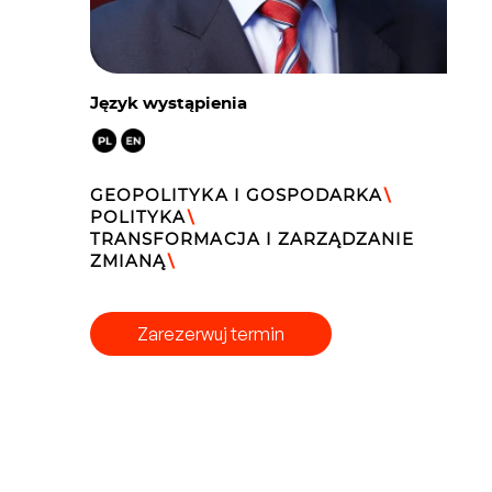
Język wystąpienia
GEOPOLITYKA I GOSPODARKA
\
POLITYKA
\
TRANSFORMACJA I ZARZĄDZANIE
ZMIANĄ
\
Zarezerwuj termin