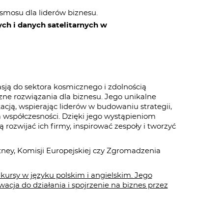
smosu dla liderów biznesu.
ch i danych satelitarnych w
pasją do sektora kosmicznego i zdolnością
ne rozwiązania dla biznesu. Jego unikalne
cją, wspierając liderów w budowaniu strategii,
 współczesności. Dzięki jego wystąpieniom
 rozwijać ich firmy, inspirować zespoły i tworzyć
ney, Komisji Europejskiej czy Zgromadzenia
 kursy w języku polskim i angielskim. Jego
wacja do działania i spojrzenie na biznes przez