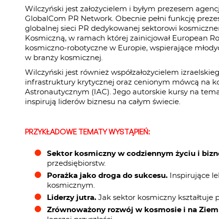
Wilczyński jest założycielem i byłym prezesem agenc
GlobalCom PR Network. Obecnie pełni funkcję preze
globalnej sieci PR dedykowanej sektorowi kosmiczne
Kosmiczną, w ramach której zainicjował European Ro
kosmiczno-robotyczne w Europie, wspierające młody
w branży kosmicznej.
Wilczyński jest również współzałożycielem izraelski
infrastruktury krytycznej oraz cenionym mówcą na 
Astronautycznym (IAC). Jego autorskie kursy na tem
inspirują liderów biznesu na całym świecie.
PRZYKŁADOWE TEMATY WYSTĄPIEŃ:
Sektor kosmiczny w codziennym życiu i bizne
przedsiębiorstw.
Porażka jako droga do sukcesu.
Inspirujące le
kosmicznym.
Liderzy jutra.
Jak sektor kosmiczny kształtuje 
Zrównoważony rozwój w kosmosie i na Ziemi