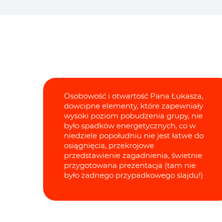
Osobowość i otwartość Pana Łukasza,
dowcipne elementy, które zapewniały
wysoki poziom pobudzenia grupy, nie
było spadków energetycznych, co w
niedziele popołudniu nie jest łatwe do
osiągnięcia, przekrojowe
przedstawienie zagadnienia, świetnie
przygotowana prezentacja (tam nie
było żadnego przypadkowego slajdu!)