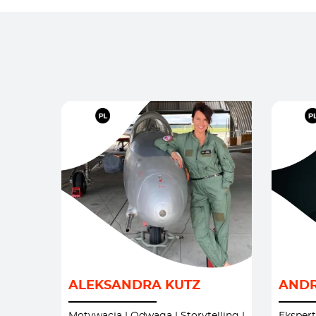
KOBIECE
/
KOSMOS
/
AI I
MEDIA
/
INNOW
ALEKSANDRA KUTZ
ANDR
MOTYWACJA I INSPIRACJE
/
/
PROWADZENIE EVENTÓW I
R