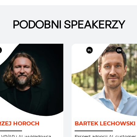
PODOBNI SPEAKERZY
 NOWE TECHNOLOGIE
/
AI I NOWE TECHNOLO
ACJE I PRZYSZŁOŚĆ
CUSTOMER EXPERIE
ZEJ HOROCH
BARTEK LECHOWSKI
INNOWACJE I PRZYSZ
OZWÓJ BIZNESU
/
/