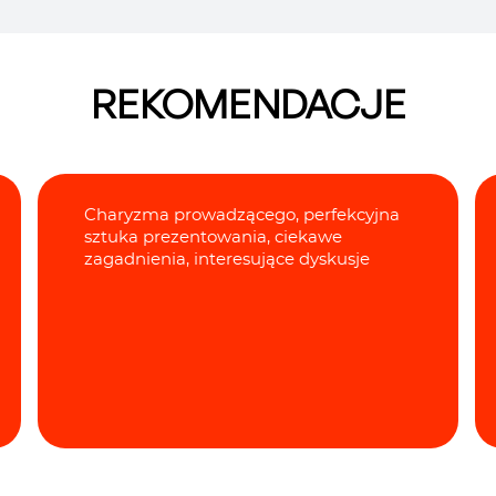
REKOMENDACJE
Charyzma prowadzącego, perfekcyjna
sztuka prezentowania, ciekawe
zagadnienia, interesujące dyskusje