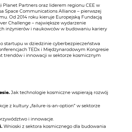
ji Planet Partners oraz liderem regionu CEE w
sa Space Communications Alliance – pierwszej
mu. Od 2014 roku kieruje Europejską Fundacją
ver Challenge – największe wydarzenie
ch inżynierów i naukowców w budowaniu kariery
ego startupu w dziedzinie cyberbezpieczeństwa
konferencjach TEDx i Międzynarodowym Kongresie
at trendów i innowacji w sektorze kosmicznym
sie.
Jak technologie kosmiczne wspierają rozwój
kcje z kultury „failure-is-an-option” w sektorze
przywództwo i innowacje.
.
Wnioski z sektora kosmicznego dla budowania