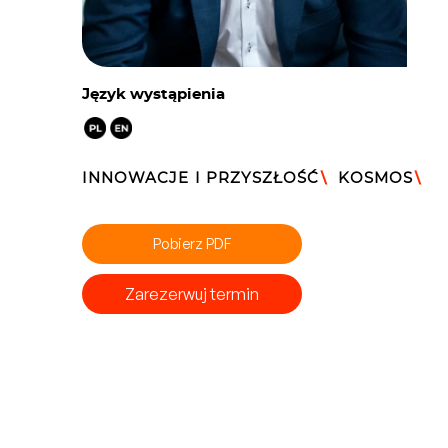
Język wystąpienia
INNOWACJE I PRZYSZŁOŚĆ
\
KOSMOS
\
Pobierz PDF
Zarezerwuj termin