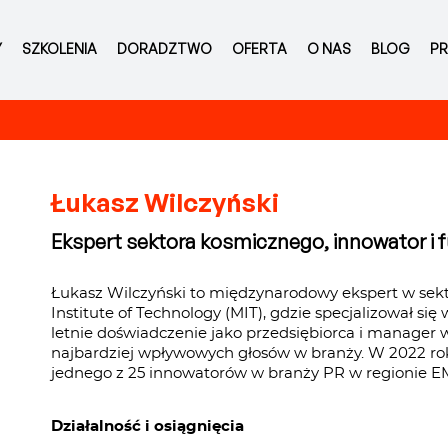
Y
SZKOLENIA
DORADZTWO
OFERTA
O NAS
BLOG
PR
Łukasz Wilczyński
Ekspert sektora kosmicznego, innowator i 
Łukasz Wilczyński to międzynarodowy ekspert w sek
Institute of Technology (MIT), gdzie specjalizował s
letnie doświadczenie jako przedsiębiorca i manager 
najbardziej wpływowych głosów w branży. W 2022 ro
jednego z 25 innowatorów w branży PR w regionie E
Działalność i osiągnięcia