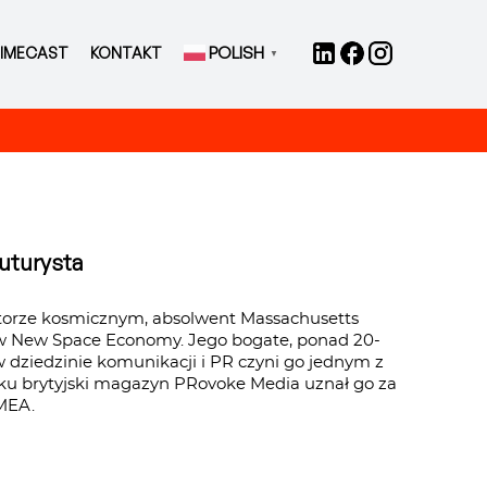
POLISH
IMECAST
KONTAKT
▼
futurysta
torze kosmicznym, absolwent Massachusetts
ię w New Space Economy. Jego bogate, ponad 20-
w dziedzinie komunikacji i PR czyni go jednym z
ku brytyjski magazyn PRovoke Media uznał go za
MEA.