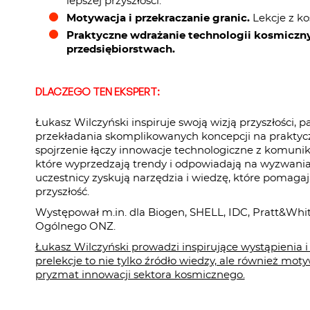
lepszej przyszłości.
Motywacja i przekraczanie granic.
Lekcje z ko
Praktyczne wdrażanie technologii kosmiczny
przedsiębiorstwach.
DLACZEGO TEN EKSPERT:
Łukasz Wilczyński inspiruje swoją wizją przyszłości, 
przekładania skomplikowanych koncepcji na praktycz
spojrzenie łączy innowacje technologiczne z komunika
które wyprzedzają trendy i odpowiadają na wyzwania
uczestnicy zyskują narzędzia i wiedzę, które pomagają
przyszłość.
Występował m.in. dla Biogen, SHELL, IDC, Pratt&Whit
Ogólnego ONZ.
Łukasz Wilczyński prowadzi inspirujące wystąpienia i
prelekcje to nie tylko źródło wiedzy, ale również moty
pryzmat innowacji sektora kosmicznego.