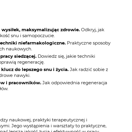
ć wysiłek, maksymalizując zdrowie.
Odkryj, jak
kość snu i samopoczucie.
 techniki niefarmakologiczne.
Praktyczne sposoby
ach naukowych.
pracy siedzącej.
Dowiedz się, jakie techniki
prawią regenerację.
lucz do lepszego snu i życia.
Jak radzić sobie z
zdrowe nawyki.
erów i pracowników.
Jak odpowiednia regeneracja
łów.
zy naukowej, praktyki terapeutycznej i
ymi. Jego wystąpienia i warsztaty to praktyczne,
ąć lepszą jakość życia i efektywność w pracy.