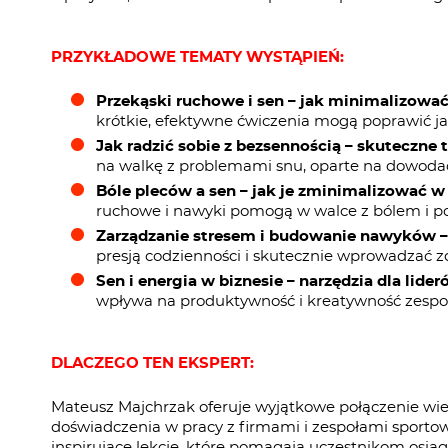
PRZYKŁADOWE TEMATY WYSTĄPIEŃ:
Przekąski ruchowe i sen – jak minimalizowa
krótkie, efektywne ćwiczenia mogą poprawić ja
Jak radzić sobie z bezsennością – skuteczne
na walkę z problemami snu, oparte na dowod
Bóle pleców a sen – jak je zminimalizować w 
ruchowe i nawyki pomogą w walce z bólem i po
Zarządzanie stresem i budowanie nawyków – k
presją codzienności i skutecznie wprowadzać 
Sen i energia w biznesie – narzędzia dla lid
wpływa na produktywność i kreatywność zespo
DLACZEGO TEN EKSPERT:
Mateusz Majchrzak oferuje wyjątkowe połączenie wied
doświadczenia w pracy z firmami i zespołami sportow
inspirujące lekcje, które pomagają uczestnikom osiągn