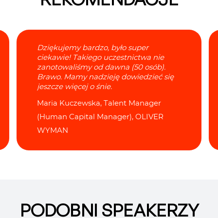
Dziękujemy bardzo, było super
ciekawie! Takiego uczestnictwa nie
zanotowaliśmy od dawna (50 osób).
Brawo. Mamy nadzieję dowiedzieć się
jeszcze więcej o śnie.
Maria Kuczewska, Talent Manager
(Human Capital Manager), OLIVER
WYMAN
PODOBNI SPEAKERZY