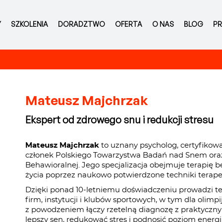
Y
SZKOLENIA
DORADZTWO
OFERTA
O NAS
BLOG
PR
Mateusz Majchrzak
Ekspert od zdrowego snu i redukcji stresu
Mateusz Majchrzak
to uznany psycholog, certyfikow
członek Polskiego Towarzystwa Badań nad Snem oraz
Behawioralnej. Jego specjalizacja obejmuje terapię b
życia poprzez naukowo potwierdzone techniki terape
Dzięki ponad 10-letniemu doświadczeniu prowadzi ter
firm, instytucji i klubów sportowych, w tym dla olimp
z powodzeniem łączy rzetelną diagnozę z praktyczn
lepszy sen, redukować stres i podnosić poziom energii