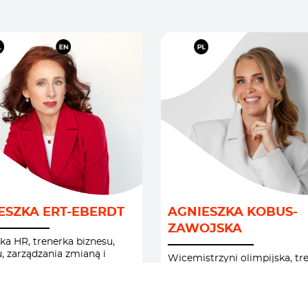
LOYER BRANDING
/
SPORT
/
KULTURA
STORYTELLING I
ESZKA ERT-EBERDT
AGNIESZKA KOBUS-
NIZACYJNA
/
WYSTĄPIENIA PUBLIC
ZAWOJSKA
WÓDZTWO I
ZDROWIE I DOBROS
ka HR, trenerka biznesu,
, zarządzania zmianą i
ĄDZANIE
/
Wicemistrzyni olimpijska, tr
dztwa
mentalna, ekspertka zdrowia
OLOGIA I
psychicznego
RNOŚĆ PSYCHICZNA
/
ORODNOŚĆ I