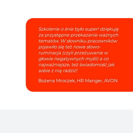
Szkolenie o śnie było super! dziękuję
za przystępne przekazanie ważnych
tematów. W słowniku pracowników
pojawiło się też nowe słowo-
ruminacja (czyli przeżuwanie w
głowie negatywnych myśli) a co
najważniejsze, też świadomość jak
sobie z nią radzić!
Bożena Mroczek, HR Manger, AVON