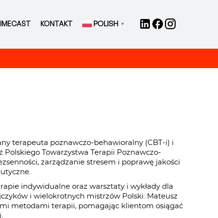
POLISH
IMECAST
KONTAKT
▼
any terapeuta poznawczo-behawioralny (CBT-i) i
 Polskiego Towarzystwa Terapii Poznawczo-
ezsenności, zarządzanie stresem i poprawę jakości
utyczne.
apie indywidualne oraz warsztaty i wykłady dla
ijczyków i wielokrotnych mistrzów Polski. Mateusz
ymi metodami terapii, pomagając klientom osiągać
.