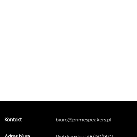
Kontakt
biuro@primespeakers.pl
Adres biura
Piotrkowska 148/150/18.01