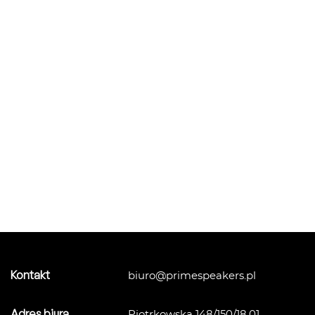
Kontakt
biuro@primespeakers.pl
Adres biura
Piotrkowska 148/150/18.01