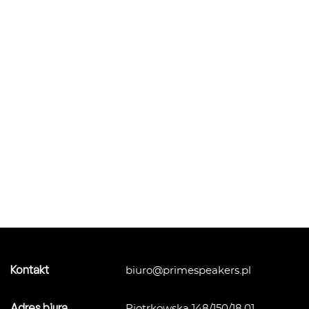
Kontakt
biuro@primespeakers.pl
Adres biura
Piotrkowska 148/150/18.01