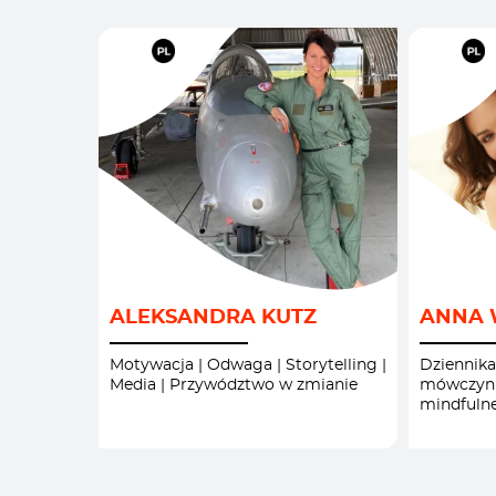
KOBIECE
/
KOSMOS
/
K
MEDIA
/
MOTYWA
ALEKSANDRA KUTZ
ANNA 
MOTYWACJA I INSPIRACJE
/
PROWAD
PROWADZENIE EVENTÓW I
KONFER
Motywacja | Odwaga | Storytelling |
Dziennika
Media | Przywództwo w zmianie
mówczyni
KONFERENCJI
/
PSYCHO
mindfuln
PSYCHOLOGIA I
ODPOR
ODPORNOŚĆ PSYCHICZNA
/
STORYTE
WYSTĄP