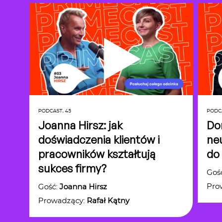
PODCAST,
45
PODC
Joanna Hirsz: jak
Dom
doświadczenia klientów i
ne
pracowników kształtują
do 
sukces firmy?
Goś
Pro
Gość:
Joanna Hirsz
Prowadzący:
Rafał Kątny