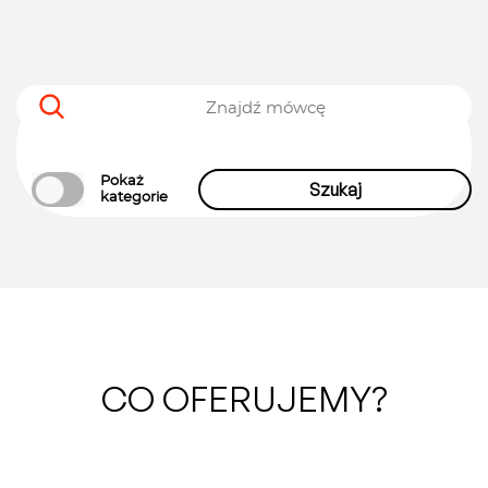
Pokaż
kategorie
Język wykładu
\
Temat wystąpienia
\
CO OFERUJEMY?