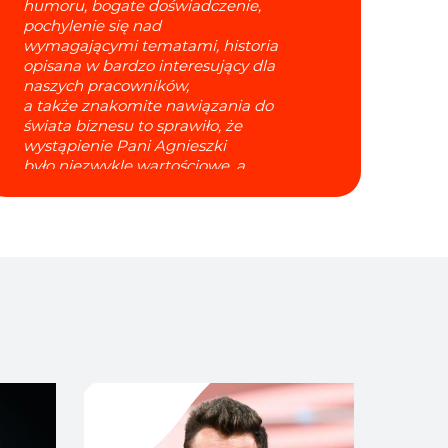
humoru, bogate doświadczenie,
pochylenie się nad
wymagającymi tematami, historia
opisana w bardzo interesujący dla
naszych pracowników,
a także znakomite nawiązania do
świata biznesu to sprawiło, że
wystąpienie Pani Agnieszki
było niezwykle wartościowe, a
rozmowa była dla naszych
pracowników wspaniałym
doświadczeniem.
Marta Gerlach Kaleta
Head of HR Adecco Poland