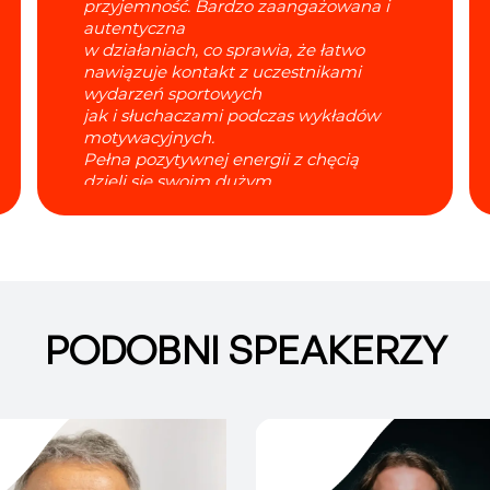
przyjemność. Bardzo zaangażowana i
autentyczna
w działaniach, co sprawia, że łatwo
nawiązuje kontakt z uczestnikami
wydarzeń sportowych
jak i słuchaczami podczas wykładów
motywacyjnych.
Pełna pozytywnej energii z chęcią
dzieli się swoim dużym
doświadczeniem
Cezary Trybański
Pierwszy Polak w NBA
Prezes Fundacji Trybańskiego
PODOBNI SPEAKERZY