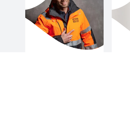
DEMO
GEOPO
KAROL BĄCZKOWSKI
PROF
GOSP
INNOW
/
Polityka prywatności / GPDR