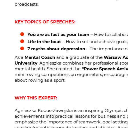
broadcasts.
KEY TOPICS OF SPEECHES:
You are as fast as your team
– How to collabora
Life in the boat
– How to set and achieve goals,
7 myths about depression
– The importance of 
As a
Mental Coach
and a graduate of the
Warsaw Ac
University
, Agnieszka combines her professional spo
mental health. She created the
“Power Speech Activ
mini rowing competitions on ergometers, encouragi
about rowing as a sport.
WHY THIS EXPERT:
Agnieszka Kobus-Zawojska is an inspiring Olympic c
achievements into practical lessons for business and
emphasize the importance of teamwork, goal setting,
speaker for both corporate leaders and athletes. Ag