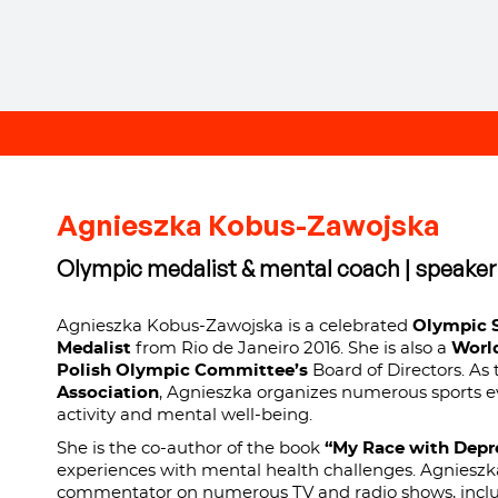
Agnieszka Kobus-Zawojska
Olympic medalist & mental coach | speake
Agnieszka Kobus-Zawojska is a celebrated
Olympic S
Medalist
from Rio de Janeiro 2016. She is also a
Worl
Polish Olympic Committee’s
Board of Directors. As 
Association
, Agnieszka organizes numerous sports ev
activity and mental well-being.
She is the co-author of the book
“My Race with Depre
experiences with mental health challenges. Agnieszka 
commentator on numerous TV and radio shows, includ