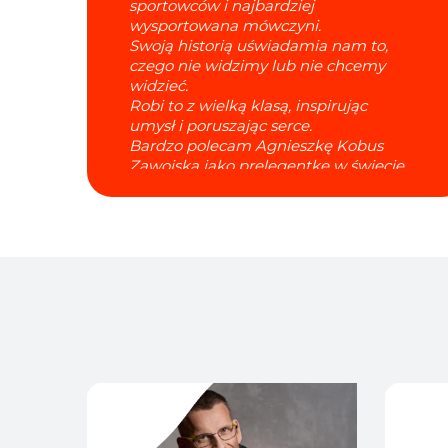
sportowców i najbardziej
wysportowana mówczyni.
Swoją historią uświadamia nam to,
czego nie widzimy lub nie chcemy
widzieć.
Robi to z wielką klasą, inspirując
umysł i poruszając serce.
Bardzo polecam Agnieszkę Kobus
Zawojską jako prelegentkę w świecie
biznesu.
Jej historia jest bardzo cenną lekcją.
Jakub B. Bączek
Trener mentalny
Prezes Akademii Trenerów
Mentalnych