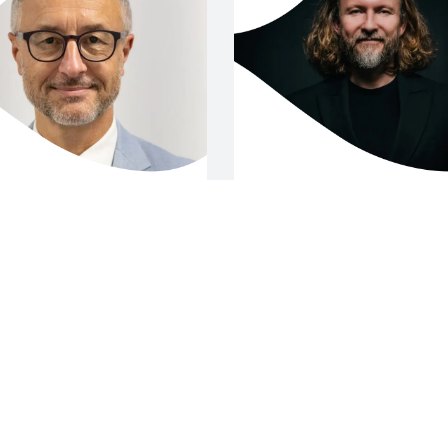
GRAFIA I MIGRACJE
/
AI I NOWE TECHNOLO
LITYKA I
INNOWACJE I PRZYSZ
. WOJCIECH JANICKI
ANDRZEJ HOROCH
ODARKA
/
/
ACJE I PRZYSZŁOŚĆ
ROZWÓJ BIZNESU
TRANSFORMACJA I
KLIMAT
/
ZARZĄDZANIE ZMIANĄ